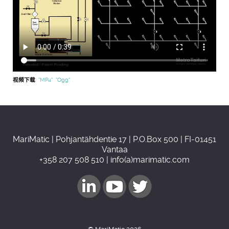
视频下载
"MP4"
"Ogg"
MariMatic | Pohjantähdentie 17 | P.O.Box 500 | FI-01451
Vantaa
+358 207 508 510 | info(a)marimatic.com