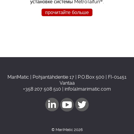
®
установке системы MetroTaifun
.
прочитайте больше
MariMatic | Pohjantähdentie 17 | P.O.Box 500 | FI-01451
Vantaa
+358 207 508 510 | info(a)marimatic.com
© MariMatic 2026